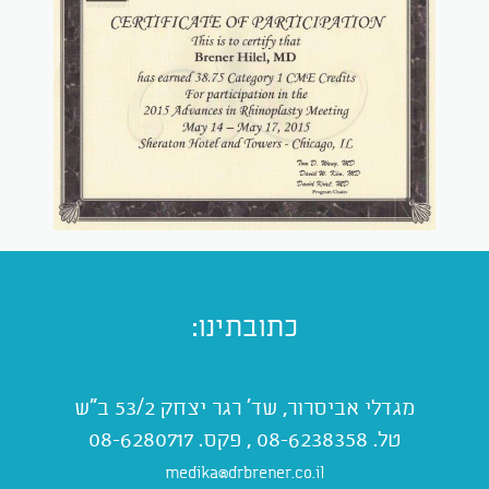
כתובתינו:
מגדלי אביסרור, שד' רגר יצחק 53/2 ב"ש
טל. 08-6238358 , פקס. 08-6280717
medika@drbrener.co.il